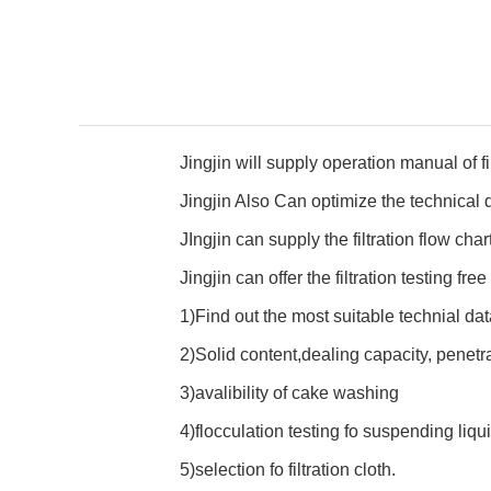
Jingjin will supply operation manual of f
Jingjin Also Can optimize the technical d
JIngjin can supply the filtration flow ch
Jingjin can offer the filtration testing fre
1)Find out the most suitable technial da
2)Solid content,dealing capacity, penetra
3)avalibility of cake washing
4)flocculation testing fo suspending liqui
5)selection fo filtration cloth.