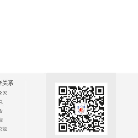
者关系
之家
息
告
理
交流