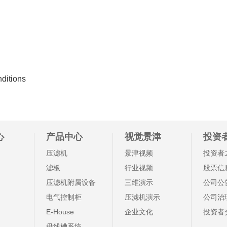
nditions
心
产品中心
视觉景津
投资
压滤机
景津视频
投资者
滤板
行业视频
股票信
压滤机附属设备
三维演示
公司公
电气控制柜
压滤机演示
公司治
E-House
企业文化
投资者
母线槽系统