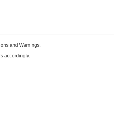
ations and Warnings.
rs accordingly.