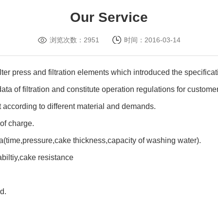
Our Service
浏览次数：
2951
时间：2016-03-14
ilter press and filtration elements which introduced the specific
ata of filtration and constitute operation regulations for custome
art according to different material and demands.
e of charge.
ta(time,pressure,cake thickness,capacity of washing water).
biltiy,cake resistance
d.