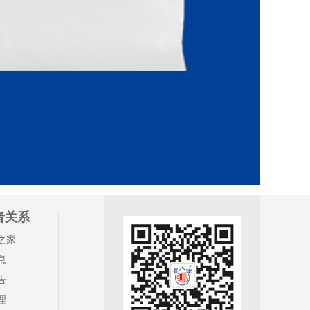
者关系
之家
息
告
理