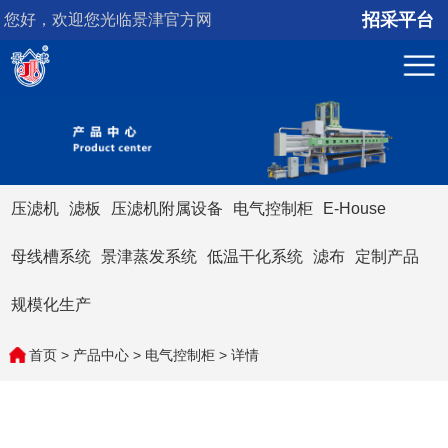
招采平台
您好，欢迎您光临景津官方网
站！
压滤机
滤板
压滤机附属设备
电气控制柜
E-House
母线槽系统
景津蒸发系统
低温干化系统
滤布
定制产品
规模化生产
首页
>
产品中心
>
电气控制柜
> 详情