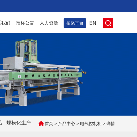
系我们
招标公告
人力资源
招采平台
EN
品
规模化生产
首页
>
产品中心
>
电气控制柜
> 详情