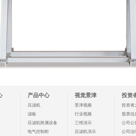
心
产品中心
视觉景津
投资
压滤机
景津视频
投资者
滤板
行业视频
股票信
压滤机附属设备
三维演示
公司公
电气控制柜
压滤机演示
公司治