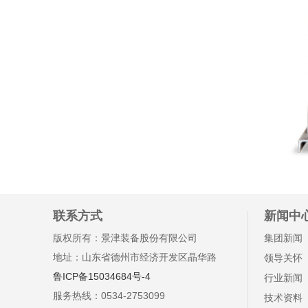
联系方式
新闻中
版权所有：景津装备股份有限公司
集团新闻
地址：山东省德州市经济开发区晶华路
领导关怀
鲁ICP备15034684号-4
行业新闻
服务热线：0534-2753099
技术资料