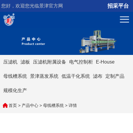
招采平台
您好，欢迎您光临景津官方网
站！
压滤机
滤板
压滤机附属设备
电气控制柜
E-House
母线槽系统
景津蒸发系统
低温干化系统
滤布
定制产品
规模化生产
首页
>
产品中心
>
母线槽系统
> 详情