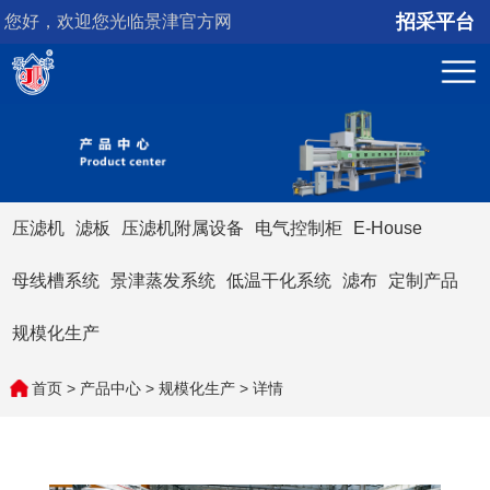
招采平台
您好，欢迎您光临景津官方网
站！
压滤机
滤板
压滤机附属设备
电气控制柜
E-House
母线槽系统
景津蒸发系统
低温干化系统
滤布
定制产品
规模化生产
首页
>
产品中心
>
规模化生产
> 详情