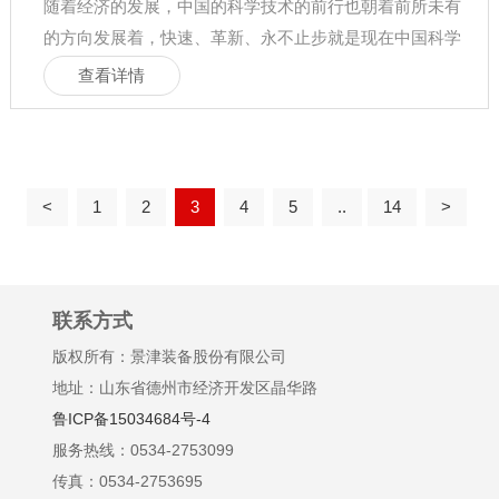
随着经济的发展，中国的科学技术的前行也朝着前所未有
的方向发展着，快速、革新、永不止步就是现在中国科学
发展的最显著的特点，而作
查看详情
<
1
2
3
4
5
..
14
>
联系方式
版权所有：景津装备股份有限公司
地址：山东省德州市经济开发区晶华路
鲁ICP备15034684号-4
服务热线：0534-2753099
传真：0534-2753695