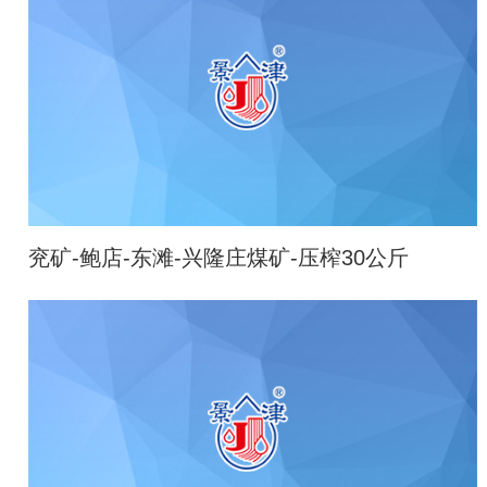
兖矿-鲍店-东滩-兴隆庄煤矿-压榨30公斤