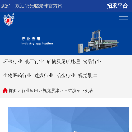
招采平台
您好，欢迎您光临景津官方网
站！
环保行业
化工行业
矿物及尾矿处理
食品行业
生物医药行业
选煤行业
冶金行业
视觉景津
首页
>
行业应用
>
视觉景津
>
三维演示
> 列表