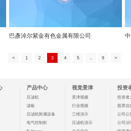
巴彥淖尔紫金有色金属有限公司
中
<
1
2
3
4
5
..
9
>
心
产品中心
视觉景津
投资
压滤机
景津视频
投资者
滤板
行业视频
股票信
压滤机附属设备
三维演示
公司公
电气控制柜
压滤机演示
公司治
E-House
企业文化
投资者