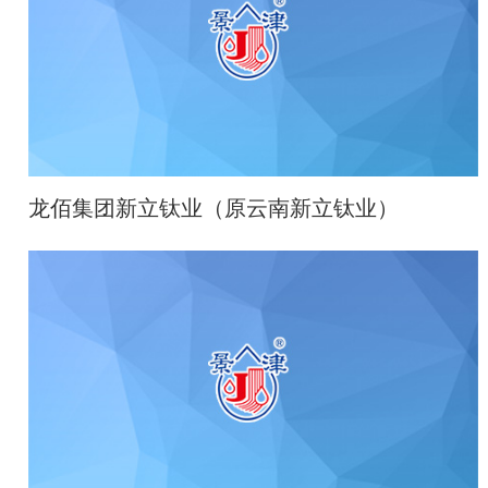
龙佰集团新立钛业（原云南新立钛业）