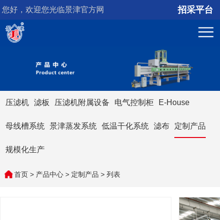
招采平台
您好，欢迎您光临景津官方网
站！
压滤机
滤板
压滤机附属设备
电气控制柜
E-House
母线槽系统
景津蒸发系统
低温干化系统
滤布
定制产品
规模化生产
首页
>
产品中心
>
定制产品
> 列表