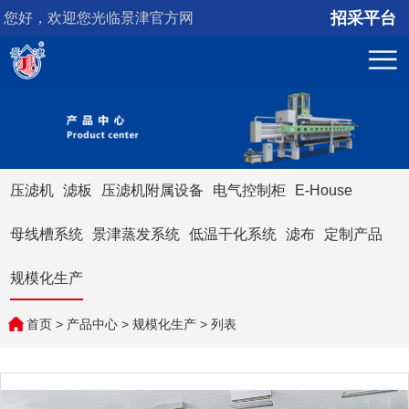
招采平台
您好，欢迎您光临景津官方网
站！
压滤机
滤板
压滤机附属设备
电气控制柜
E-House
母线槽系统
景津蒸发系统
低温干化系统
滤布
定制产品
规模化生产
首页
>
产品中心
>
规模化生产
> 列表